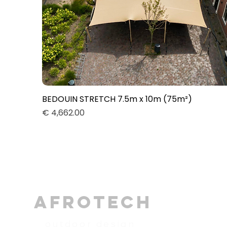
BEDOUIN STRETCH 7.5m x 10m (75m²)
Quick View
Price
€ 4,662.00
AFROTECH
outdoor design