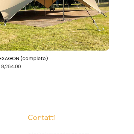
EXAGON (completo)
Quick View
rice
 8,264.00
Contatti