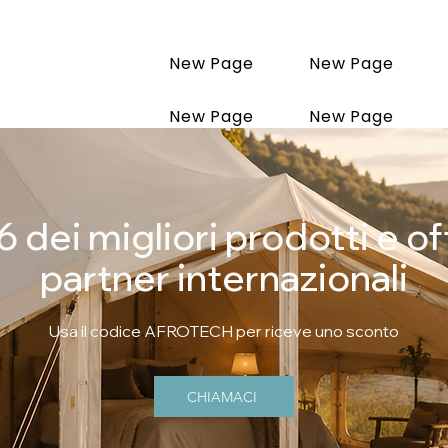
New Page
New Page
New Page
New Page
New Pa
dei migliori prodotti e of
partner internazionali
Usa il codice AFROTECH per riceve uno sconto
CHIAMACI